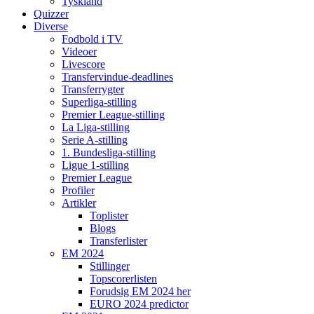
Tyskland
Quizzer
Diverse
Fodbold i TV
Videoer
Livescore
Transfervindue-deadlines
Transferrygter
Superliga-stilling
Premier League-stilling
La Liga-stilling
Serie A-stilling
1. Bundesliga-stilling
Ligue 1-stilling
Premier League
Profiler
Artikler
Toplister
Blogs
Transferlister
EM 2024
Stillinger
Topscorerlisten
Forudsig EM 2024 her
EURO 2024 predictor