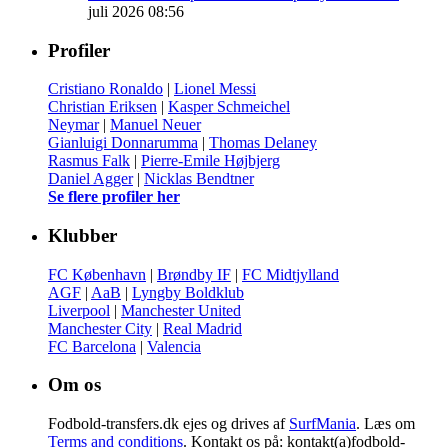
juli 2026 08:56
Profiler
Cristiano Ronaldo
|
Lionel Messi
Christian Eriksen
|
Kasper Schmeichel
Neymar
|
Manuel Neuer
Gianluigi Donnarumma
|
Thomas Delaney
Rasmus Falk
|
Pierre-Emile Højbjerg
Daniel Agger
|
Nicklas Bendtner
Se flere profiler her
Klubber
FC København
|
Brøndby IF
|
FC Midtjylland
AGF
|
AaB
|
Lyngby Boldklub
Liverpool
|
Manchester United
Manchester City
|
Real Madrid
FC Barcelona
|
Valencia
Om os
Fodbold-transfers.dk ejes og drives af
SurfMania
. Læs om
Terms and conditions
. Kontakt os på: kontakt(a)fodbold-