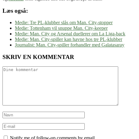
Læs også:
Medie: Tre PL-klubber slås om Man. City-stopper
Medie: Tottenham vil snuppe Man. City-keeper
Medie: Man. City og Arsenal duellerer om La Liga-back
Medie: Man. City-spiller kan havne hos tre PL-klubber
Journalist: Man. City-spiller forhandler med Galatasaray
SKRIV EN KOMMENTAR
Notify me of follow-up comments by email.