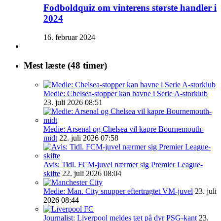
Fodboldquiz om vinterens største handler i
2024
16. februar 2024
Mest læste (48 timer)
Medie: Chelsea-stopper kan havne i Serie A-storklub
23. juli 2026 08:51
Medie: Arsenal og Chelsea vil kapre Bournemouth-
midt
22. juli 2026 07:58
Avis: Tidl. FCM-juvel nærmer sig Premier League-
skifte
22. juli 2026 08:04
Medie: Man. City snupper eftertragtet VM-juvel
23. juli
2026 08:44
Journalist: Liverpool meldes tæt på dyr PSG-kant
23.