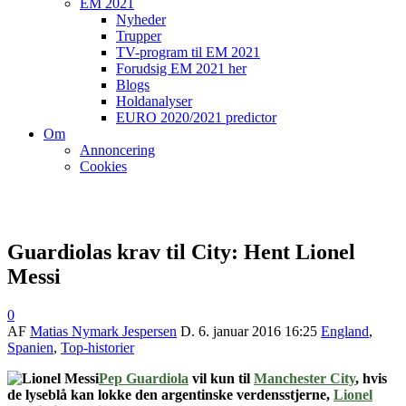
EM 2021
Nyheder
Trupper
TV-program til EM 2021
Forudsig EM 2021 her
Blogs
Holdanalyser
EURO 2020/2021 predictor
Om
Annoncering
Cookies
Guardiolas krav til City: Hent Lionel
Messi
0
AF
Matias Nymark Jespersen
D.
6. januar 2016 16:25
England
,
Spanien
,
Top-historier
Pep Guardiola
vil kun til
Manchester City
, hvis
de lyseblå kan lokke den argentinske verdensstjerne,
Lionel