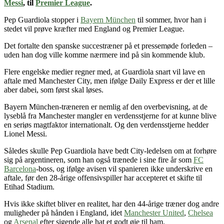
Messi
, til
Premier League
.
Pep Guardiola stopper i
Bayern München
til sommer, hvor han i
stedet vil prøve kræfter med England og Premier League.
Det fortalte den spanske succestræner på et pressemøde forleden –
uden han dog ville komme nærmere ind på sin kommende klub.
Flere engelske medier regner med, at Guardiola snart vil lave en
aftale med Manchester City, men ifølge Daily Express er der et lille
aber dabei, som først skal løses.
Bayern München-træneren er nemlig af den overbevisning, at de
lyseblå fra Manchester mangler en verdensstjerne for at kunne blive
en seriøs magtfaktor internationalt. Og den verdensstjerne hedder
Lionel Messi.
Således skulle Pep Guardiola have bedt City-ledelsen om at forhøre
sig på argentineren, som han også trænede i sine fire år som
FC
Barcelona
-boss, og ifølge avisen vil spanieren ikke underskrive en
aftale, før den 28-årige offensivspiller har accepteret et skifte til
Etihad Stadium.
Hvis ikke skiftet bliver en realitet, har den 44-årige træner dog andre
muligheder på hånden i England, idet
Manchester United
,
Chelsea
og
Arsenal
efter sigende alle hat et godt øje til ham.