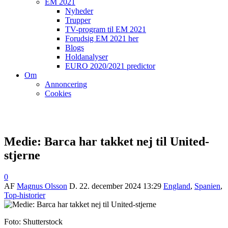
EM 2021
Nyheder
Trupper
TV-program til EM 2021
Forudsig EM 2021 her
Blogs
Holdanalyser
EURO 2020/2021 predictor
Om
Annoncering
Cookies
Medie: Barca har takket nej til United-
stjerne
0
AF
Magnus Olsson
D.
22. december 2024 13:29
England
,
Spanien
,
Top-historier
Foto: Shutterstock