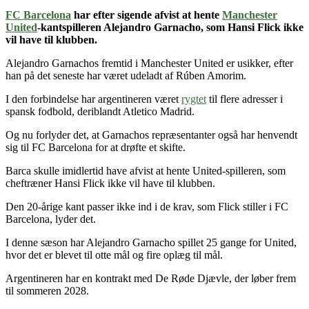
FC Barcelona
har efter sigende afvist at hente
Manchester
United
-kantspilleren Alejandro Garnacho, som Hansi Flick ikke
vil have til klubben.
Alejandro Garnachos fremtid i Manchester United er usikker, efter
han på det seneste har været udeladt af Rúben Amorim.
I den forbindelse har argentineren været
rygtet
til flere adresser i
spansk fodbold, deriblandt Atletico Madrid.
Og nu forlyder det, at Garnachos repræsentanter også har henvendt
sig til FC Barcelona for at drøfte et skifte.
Barca skulle imidlertid have afvist at hente United-spilleren, som
cheftræner Hansi Flick ikke vil have til klubben.
Den 20-årige kant passer ikke ind i de krav, som Flick stiller i FC
Barcelona, lyder det.
I denne sæson har Alejandro Garnacho spillet 25 gange for United,
hvor det er blevet til otte mål og fire oplæg til mål.
Argentineren har en kontrakt med De Røde Djævle, der løber frem
til sommeren 2028.