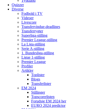
Tyskland
Quizzer
Diverse
Fodbold i TV
Videoer
Livescore
Transfervindue-deadlines
Transferrygter
Superliga-stilling
Premier League-stilling
La Liga-stilling
Serie A-stilling
1. Bundesliga-stilling
Ligue 1-stilling
Premier League
Profiler
Artikler
Toplister
Blogs
Transferlister
EM 2024
Stillinger
Topscorerlisten
Forudsig EM 2024 her
EURO 2024 predictor