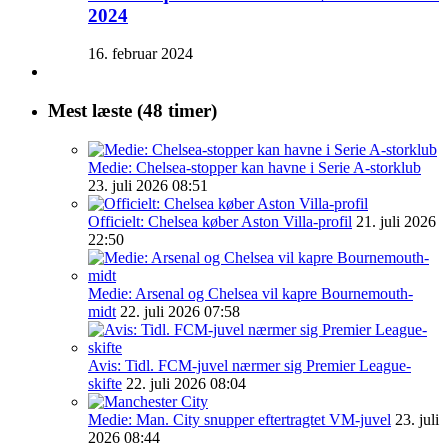
2024
16. februar 2024
Mest læste (48 timer)
Medie: Chelsea-stopper kan havne i Serie A-storklub
23. juli 2026 08:51
Officielt: Chelsea køber Aston Villa-profil
21. juli 2026
22:50
Medie: Arsenal og Chelsea vil kapre Bournemouth-
midt
22. juli 2026 07:58
Avis: Tidl. FCM-juvel nærmer sig Premier League-
skifte
22. juli 2026 08:04
Medie: Man. City snupper eftertragtet VM-juvel
23. juli
2026 08:44