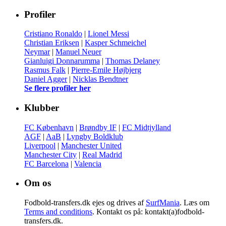
Profiler
Cristiano Ronaldo
|
Lionel Messi
Christian Eriksen
|
Kasper Schmeichel
Neymar
|
Manuel Neuer
Gianluigi Donnarumma
|
Thomas Delaney
Rasmus Falk
|
Pierre-Emile Højbjerg
Daniel Agger
|
Nicklas Bendtner
Se flere profiler her
Klubber
FC København
|
Brøndby IF
|
FC Midtjylland
AGF
|
AaB
|
Lyngby Boldklub
Liverpool
|
Manchester United
Manchester City
|
Real Madrid
FC Barcelona
|
Valencia
Om os
Fodbold-transfers.dk ejes og drives af
SurfMania
. Læs om
Terms and conditions
. Kontakt os på: kontakt(a)fodbold-
transfers.dk.