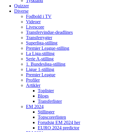
Tyskland
Quizzer
Diverse
Fodbold i TV
Videoer
Livescore
Transfervindue-deadlines
Transferrygter
Superliga-stilling
Premier League-stilling
La Liga-stilling
Serie A-stilling
1. Bundesliga-stilling
Ligue 1-stilling
Premier League
Profiler
Artikler
Toplister
Blogs
Transferlister
EM 2024
Stillinger
Topscorerlisten
Forudsig EM 2024 her
EURO 2024 predictor