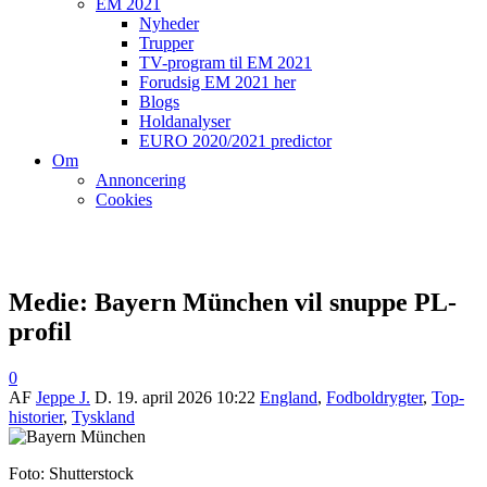
EM 2021
Nyheder
Trupper
TV-program til EM 2021
Forudsig EM 2021 her
Blogs
Holdanalyser
EURO 2020/2021 predictor
Om
Annoncering
Cookies
Medie: Bayern München vil snuppe PL-
profil
0
AF
Jeppe J.
D.
19. april 2026 10:22
England
,
Fodboldrygter
,
Top-
historier
,
Tyskland
Foto: Shutterstock