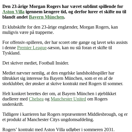
Den 23-årige Morgan Rogers
har været sublimt spillende for
Aston Villa
igennem længere tid
, og derfor lurer et skifte nu til
blandt andet
Bayern München
.
Et klubskifte for den 23-årige englænder, Morgan Rogers, kan
muligvis være på trapperne.
For offensiv-spilleren, der har scoret otte gange og lavet seks assists
i denne
Premier League
-sæson, kan nu stå foran et skifte til
Tyskland.
Det skriver mediet, Football Insider.
Mediet nævner nemlig, at den engelske landsholdsspiller har
tiltrukket sig interesse fra Bayern München, som er en af de
storklubber, der ønsker at skrive kontrakt med Rogers til sommer.
Helt konkret berettes der om, at Bayern München i øjeblikket
duellerer med
Chelsea
og
Manchester United
om Rogers
underskrift.
Tidligere i karrieren har Rogers repræsenteret Middlesbrough, og er
et produkt af Manchester Citys ungdomsafdeling.
Rogers’ kontrakt med Aston Villa udløber i sommeren 2031.