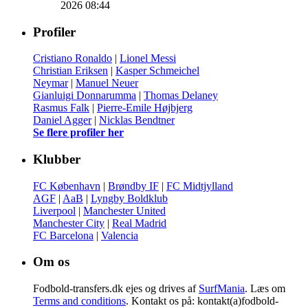
2026 08:44
Profiler
Cristiano Ronaldo
|
Lionel Messi
Christian Eriksen
|
Kasper Schmeichel
Neymar
|
Manuel Neuer
Gianluigi Donnarumma
|
Thomas Delaney
Rasmus Falk
|
Pierre-Emile Højbjerg
Daniel Agger
|
Nicklas Bendtner
Se flere profiler her
Klubber
FC København
|
Brøndby IF
|
FC Midtjylland
AGF
|
AaB
|
Lyngby Boldklub
Liverpool
|
Manchester United
Manchester City
|
Real Madrid
FC Barcelona
|
Valencia
Om os
Fodbold-transfers.dk ejes og drives af
SurfMania
. Læs om
Terms and conditions
. Kontakt os på: kontakt(a)fodbold-