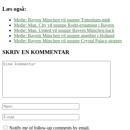
Læs også:
Medie: Bayern München vil snuppe Tottenham-midt
Medie: Man. City vil snuppe Rodri-erstatning i Bayern
Medie: Man. United vil snuppe Bayern München-back
Medie: Bayern München vil snuppe angriber i Holland
Medie: Bayern München vil snuppe Crystal Palace-stopper
SKRIV EN KOMMENTAR
Notify me of follow-up comments by email.