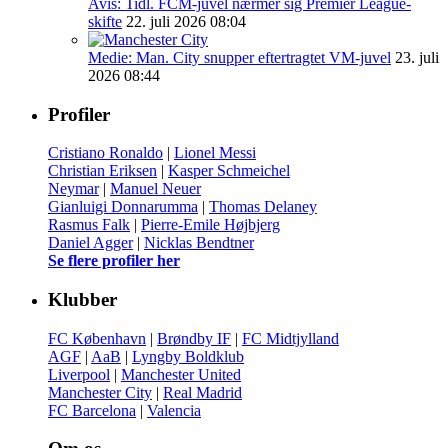
Avis: Tidl. FCM-juvel nærmer sig Premier League-
skifte
22. juli 2026 08:04
Medie: Man. City snupper eftertragtet VM-juvel
23. juli
2026 08:44
Profiler
Cristiano Ronaldo
|
Lionel Messi
Christian Eriksen
|
Kasper Schmeichel
Neymar
|
Manuel Neuer
Gianluigi Donnarumma
|
Thomas Delaney
Rasmus Falk
|
Pierre-Emile Højbjerg
Daniel Agger
|
Nicklas Bendtner
Se flere profiler her
Klubber
FC København
|
Brøndby IF
|
FC Midtjylland
AGF
|
AaB
|
Lyngby Boldklub
Liverpool
|
Manchester United
Manchester City
|
Real Madrid
FC Barcelona
|
Valencia