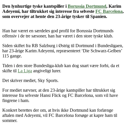
Den lynhurtige tyske kantspiller i
Borussia Dortmund
, Karim
Adeyemi,
har tiltrukket sig interesse fra selveste
FC Barcelona
,
som overvejer at hente den 23-årige tysker til Spanien.
Han har været en særdeles god profil for Borussia Dortmunds
offensiv i de tre sæsoner, han har været i den store tyske klub.
Siden skiftet fra RB Salzburg i Østrig til Dortmund i Bundesligaen,
har 23-årige Karim Adeyemi, repræsenteret ‘Die Schwarz-Gelben’
115 gange.
Tiden i den store Bundesliga-klub kan dog snart være forbi, da et
skifte til
La Liga
angiveligt lurer.
Det skriver mediet, Sky Sports.
For mediet nævner, at den 23-årige kantspiller har tiltrukket sig
interesse fra selveste Hansi Flick og FC Barcelona, som vil have
fingrene i ham.
Konkret berettes der om, at hvis ikke Dortmund kan forlænge
aftalen med Adeyemi, vil FC Barcelona forsøge at kapre ham til
sommer.