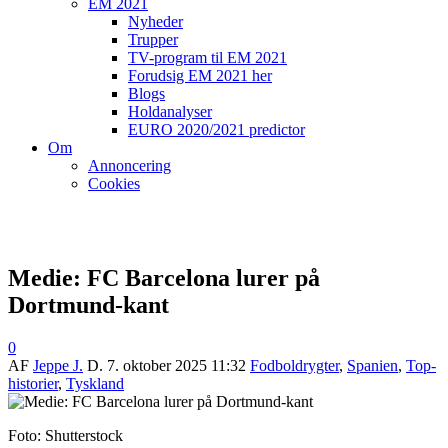
EM 2021
Nyheder
Trupper
TV-program til EM 2021
Forudsig EM 2021 her
Blogs
Holdanalyser
EURO 2020/2021 predictor
Om
Annoncering
Cookies
Medie: FC Barcelona lurer på
Dortmund-kant
0
AF
Jeppe J.
D.
7. oktober 2025 11:32
Fodboldrygter
,
Spanien
,
Top-
historier
,
Tyskland
Foto: Shutterstock