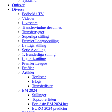
Tyskland
Quizzer
Diverse
Fodbold i TV
Videoer
Livescore
Transfervindue-deadlines
Transferrygter
Superliga-stilling
Premier League-stilling
La Liga-stilling
Serie A-stilling
1. Bundesliga-stilling
Ligue 1-stilling
Premier League
Profiler
Artikler
Toplister
Blogs
Transferlister
EM 2024
Stillinger
Topscorerlisten
Forudsig EM 2024 her
EURO 2024 predictor