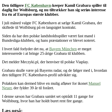
Den tidligere
FC København
-keeper Kamil Grabara spiller til
daglig for Wolfsburg, og nu tiltrækker han sig seriøs interesse
fra én af Europas største klubber.
I juli måned valgte FC København at sælge Kamil Grabara, der
skiftede til Wolfsburg på en langsigtet kontrakt.
Siden da har den polske landsholdsspiller været fast mand i
Bundesliga-klubben, og hans præstationer er blevet noteret.
I hvert fald forlyder det nu, at
Bayern München
er meget
interesserede i at bringe 25-årige Grabara til klubben.
Det melder Meczyki.pl, der henviser til polske Viaplay.
Grabara skulle være på Bayerns radar, og de følger med i, hvordan
den tidligere FC København-profil udvikler sig.
Polakken kan dermed blive en mulig afløser for ikonet
Manuel
Neuer
, der fylder 39 år til foråret.
I denne sæson har Grabara samlet set optrådt 11 gange for
Wolfsburg, hvor han har holdt buret rent fire gange.
Læs også: