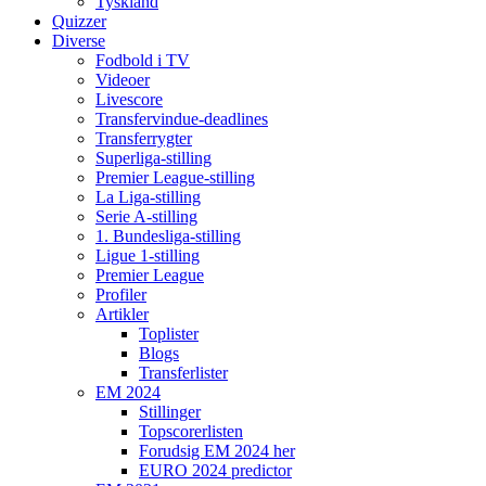
Tyskland
Quizzer
Diverse
Fodbold i TV
Videoer
Livescore
Transfervindue-deadlines
Transferrygter
Superliga-stilling
Premier League-stilling
La Liga-stilling
Serie A-stilling
1. Bundesliga-stilling
Ligue 1-stilling
Premier League
Profiler
Artikler
Toplister
Blogs
Transferlister
EM 2024
Stillinger
Topscorerlisten
Forudsig EM 2024 her
EURO 2024 predictor