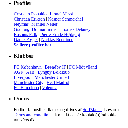
Profiler
Cristiano Ronaldo
|
Lionel Messi
Christian Eriksen
|
Kasper Schmeichel
Neymar
|
Manuel Neuer
Gianluigi Donnarumma
|
Thomas Delaney
Rasmus Falk
|
Pierre-Emile Højbjerg
Daniel Agger
|
Nicklas Bendtner
Se flere profiler her
Klubber
FC København
|
Brøndby IF
|
FC Midtjylland
AGF
|
AaB
|
Lyngby Boldklub
Liverpool
|
Manchester United
Manchester City
|
Real Madrid
FC Barcelona
|
Valencia
Om os
Fodbold-transfers.dk ejes og drives af
SurfMania
. Læs om
Terms and conditions
. Kontakt os på: kontakt(a)fodbold-
transfers.dk.