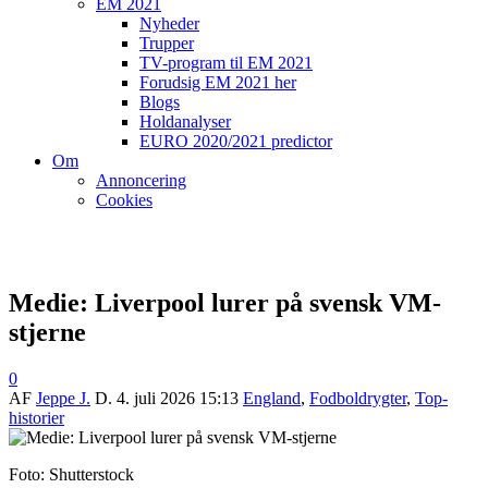
EM 2021
Nyheder
Trupper
TV-program til EM 2021
Forudsig EM 2021 her
Blogs
Holdanalyser
EURO 2020/2021 predictor
Om
Annoncering
Cookies
Medie: Liverpool lurer på svensk VM-
stjerne
0
AF
Jeppe J.
D.
4. juli 2026 15:13
England
,
Fodboldrygter
,
Top-
historier
Foto: Shutterstock