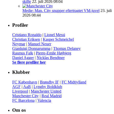
skifte
22. juli 2026 08:04
Medie: Man. City snupper eftertragtet VM-juvel
23. juli
2026 08:44
Profiler
Cristiano Ronaldo
|
Lionel Messi
Christian Eriksen
|
Kasper Schmeichel
Neymar
|
Manuel Neuer
Gianluigi Donnarumma
|
Thomas Delaney
Rasmus Falk
|
Pierre-Emile Højbjerg
Daniel Agger
|
Nicklas Bendtner
Se flere profiler her
Klubber
FC København
|
Brøndby IF
|
FC Midtjylland
AGF
|
AaB
|
Lyngby Boldklub
Liverpool
|
Manchester United
Manchester City
|
Real Madrid
FC Barcelona
|
Valencia
Om os