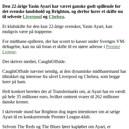
Den 22-årige Yasin Ayari
har været ganske godt spillende for
det svenske landshold og Brighton
, og derfor lurer et skifte nu
til
selveste
Liverpool
og
Chelsea
.
Et klubskifte for den kun 22-årige svensker, Yasin Ayari, kan
muligvis være på trapperne.
For midtbane-spilleren, der har scoret to kasser under Sveriges VM-
deltagelse, kan nu stå foran et skifte til en større adresse i
Premier
League
.
Det skriver mediet, CaughtOffside.
CaughtOffside nævner nemlig, at den dynamiske midtbanemand har
tiltrukket sig interesse fra såvel Liverpool og Chelsea, som begge
lurer på ham.
Helt konkret berettes der af Transfermarkt om, at Ayari har en værdi
på hele 35 millioner euro, hvilket omtrent svarer til 262 millioner
danske kroner.
I skrivende stund har Brighton dog ingen intentioner om at sælge
Ayari til en konkurrerende Premier League-klub.
Selvom The Reds og The Blues fører kapløbet om Ayari, er