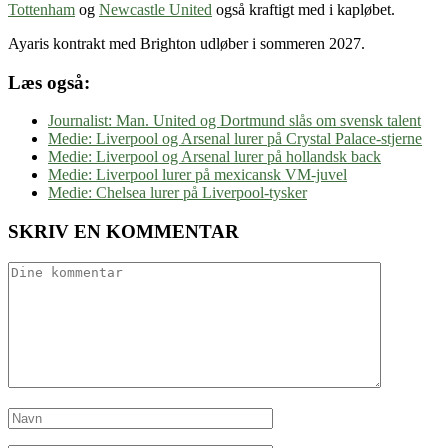
Tottenham
og
Newcastle United
også kraftigt med i kapløbet.
Ayaris kontrakt med Brighton udløber i sommeren 2027.
Læs også:
Journalist: Man. United og Dortmund slås om svensk talent
Medie: Liverpool og Arsenal lurer på Crystal Palace-stjerne
Medie: Liverpool og Arsenal lurer på hollandsk back
Medie: Liverpool lurer på mexicansk VM-juvel
Medie: Chelsea lurer på Liverpool-tysker
SKRIV EN KOMMENTAR