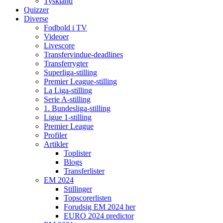
Tyskland
Quizzer
Diverse
Fodbold i TV
Videoer
Livescore
Transfervindue-deadlines
Transferrygter
Superliga-stilling
Premier League-stilling
La Liga-stilling
Serie A-stilling
1. Bundesliga-stilling
Ligue 1-stilling
Premier League
Profiler
Artikler
Toplister
Blogs
Transferlister
EM 2024
Stillinger
Topscorerlisten
Forudsig EM 2024 her
EURO 2024 predictor