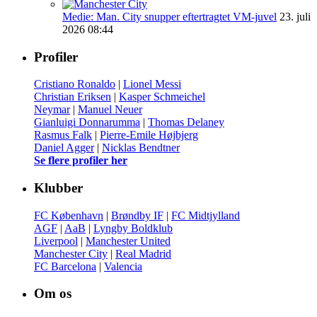
Medie: Man. City snupper eftertragtet VM-juvel
23. juli
2026 08:44
Profiler
Cristiano Ronaldo
|
Lionel Messi
Christian Eriksen
|
Kasper Schmeichel
Neymar
|
Manuel Neuer
Gianluigi Donnarumma
|
Thomas Delaney
Rasmus Falk
|
Pierre-Emile Højbjerg
Daniel Agger
|
Nicklas Bendtner
Se flere profiler her
Klubber
FC København
|
Brøndby IF
|
FC Midtjylland
AGF
|
AaB
|
Lyngby Boldklub
Liverpool
|
Manchester United
Manchester City
|
Real Madrid
FC Barcelona
|
Valencia
Om os