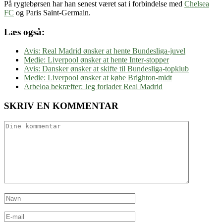
På rygtebørsen har han senest været sat i forbindelse med
Chelsea
FC
og Paris Saint-Germain.
Læs også:
Avis: Real Madrid ønsker at hente Bundesliga-juvel
Medie: Liverpool ønsker at hente Inter-stopper
Avis: Dansker ønsker at skifte til Bundesliga-topklub
Medie: Liverpool ønsker at købe Brighton-midt
Arbeloa bekræfter: Jeg forlader Real Madrid
SKRIV EN KOMMENTAR