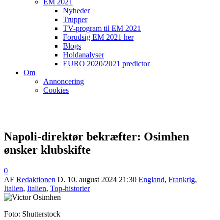
EM 2021
Nyheder
Trupper
TV-program til EM 2021
Forudsig EM 2021 her
Blogs
Holdanalyser
EURO 2020/2021 predictor
Om
Annoncering
Cookies
Napoli-direktør bekræfter: Osimhen
ønsker klubskifte
0
AF
Redaktionen
D.
10. august 2024 21:30
England
,
Frankrig
,
Italien
,
Italien
,
Top-historier
Foto: Shutterstock