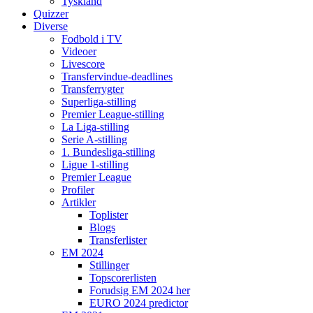
Tyskland
Quizzer
Diverse
Fodbold i TV
Videoer
Livescore
Transfervindue-deadlines
Transferrygter
Superliga-stilling
Premier League-stilling
La Liga-stilling
Serie A-stilling
1. Bundesliga-stilling
Ligue 1-stilling
Premier League
Profiler
Artikler
Toplister
Blogs
Transferlister
EM 2024
Stillinger
Topscorerlisten
Forudsig EM 2024 her
EURO 2024 predictor