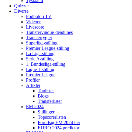
Tyskland
Quizzer
Diverse
Fodbold i TV
Videoer
Livescore
Transfervindue-deadlines
Transferrygter
Superliga-stilling
Premier League-stilling
La Liga-stilling
Serie A-stilling
1. Bundesliga-stilling
Ligue 1-stilling
Premier League
Profiler
Artikler
Toplister
Blogs
Transferlister
EM 2024
Stillinger
Topscorerlisten
Forudsig EM 2024 her
EURO 2024 predictor