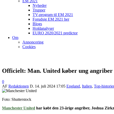
EM 2021
Nyheder
Trupper
TV-program til EM 2021
Forudsig EM 2021 her
Blogs
Holdanalyser
EURO 2020/2021 predictor
Om
Annoncering
Cookies
Officielt: Man. United køber ung angriber
0
AF
Redaktionen
D.
14. juli 2024 17:05
England
,
Italien
,
Top-historie
Foto: Shutterstock
Manchester United
har købt den 23-årige angriber, Joshua Zirkz