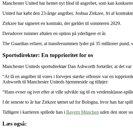
Manchester United har hentet nyt blod til angrebet, som kan konkur
United har købt den 23-årige angriber, Joshua Zirkzee, fri af kontrak
Zirkzee har signeret en kontrakt, der gælder til sommeren 2029.
Derudover rummer aftalen en option på yderligere et år.
The Guardian erfarer, at transfersummen lyder på 35 millioner pund, s
Sportsdirektør: En topprioritet for os
Manchester Uniteds sportsdirektør Dan Ashworth fortæller, at det var en
“At få en angriber til vores i forvejen stærke offensiv var en toppriorit
Ashworth til Manchester Uniteds hjemmeside og tilføjer:
“Hans evner og iver efter at ville udvikle sig til en verdensklasse-spi
I de seneste to år har Zirkzee tørnet ud for Bologna, hvor han har spil
Tidligere i karrieren spillede han i
Bayern München
uden den store su
Læs også: