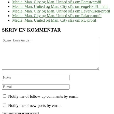
Medie: Man. City og Man. United slås om Forest-profil
Medie: Man. United og Man. City slås om engelsk PL-midt
Medie: Man. City og Man. United slås om Leverkusen-profil
Medie: Man. City og Man. United slås om Palace-profil
Medie: Man. United og Man. City slås om PL-profil
SKRIV EN KOMMENTAR
Notify me of follow-up comments by email.
Notify me of new posts by email.