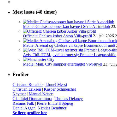
Mest læste (48 timer)
Medie: Chelsea-stopper kan havne i Serie A-storklub
23.
Officielt: Chelsea køber Aston Villa-profil
21. juli 2026 
Medie: Arsenal og Chelsea vil kapre Bournemouth-midt
Avis: Tidl. FCM-juvel nærmer sig Premier League-skifte
Medie: Man. City snupper eftertragtet VM-juvel
23. juli
Profiler
Cristiano Ronaldo
|
Lionel Messi
Christian Eriksen
|
Kasper Schmeichel
Neymar
|
Manuel Neuer
Gianluigi Donnarumma
|
Thomas Delaney
Rasmus Falk
|
Pierre-Emile Højbjerg
Daniel Agger
|
Nicklas Bendtner
Se flere profiler her