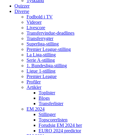
Tyskland
Quizzer
Diverse
Fodbold i TV
Videoer
Livescore
Transfervindue-deadlines
Transferrygter
Superliga-stilling
Premier League-stilling
La Liga-stilling
Serie A-stilling
1. Bundesliga-stilling
Ligue 1-stilling
Premier League
Profiler
Artikler
Toplister
Blogs
Transferlister
EM 2024
Stillinger
Topscorerlisten
Forudsig EM 2024 her
EURO 2024 predictor