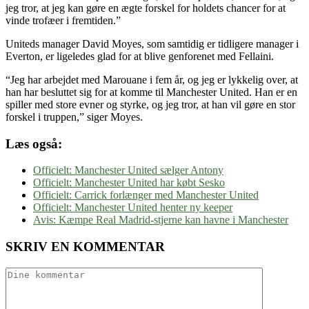
jeg tror, at jeg kan gøre en ægte forskel for holdets chancer for at
vinde trofæer i fremtiden.”
Uniteds manager David Moyes, som samtidig er tidligere manager i
Everton, er ligeledes glad for at blive genforenet med Fellaini.
“Jeg har arbejdet med Marouane i fem år, og jeg er lykkelig over, at
han har besluttet sig for at komme til Manchester United. Han er en
spiller med store evner og styrke, og jeg tror, at han vil gøre en stor
forskel i truppen,” siger Moyes.
Læs også:
Officielt: Manchester United sælger Antony
Officielt: Manchester United har købt Sesko
Officielt: Carrick forlænger med Manchester United
Officielt: Manchester United henter ny keeper
Avis: Kæmpe Real Madrid-stjerne kan havne i Manchester
SKRIV EN KOMMENTAR