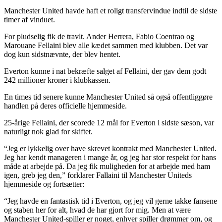
Manchester United havde haft et roligt transfervindue indtil de sidste
timer af vinduet.
For pludselig fik de travlt. Ander Herrera, Fabio Coentrao og
Marouane Fellaini blev alle kædet sammen med klubben. Det var
dog kun sidstnævnte, der blev hentet.
Everton kunne i nat bekræfte salget af Fellaini, der gav dem godt
242 millioner kroner i klubkassen.
En times tid senere kunne Manchester United så også offentliggøre
handlen på deres officielle hjemmeside.
25-årige Fellaini, der scorede 12 mål for Everton i sidste sæson, var
naturligt nok glad for skiftet.
“Jeg er lykkelig over have skrevet kontrakt med Manchester United.
Jeg har kendt manageren i mange år, og jeg har stor respekt for hans
måde at arbejde på. Da jeg fik muligheden for at arbejde med ham
igen, greb jeg den,” forklarer Fallaini til Manchester Uniteds
hjemmeside og fortsætter:
“Jeg havde en fantastisk tid i Everton, og jeg vil gerne takke fansene
og staben her for alt, hvad de har gjort for mig. Men at være
Manchester United-spiller er noget, enhver spiller drømmer om, og