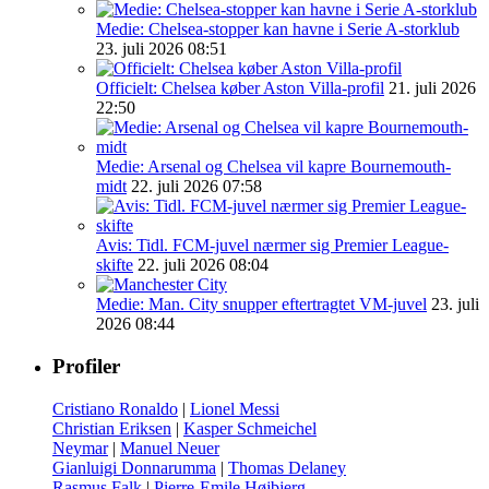
Medie: Chelsea-stopper kan havne i Serie A-storklub
23. juli 2026 08:51
Officielt: Chelsea køber Aston Villa-profil
21. juli 2026
22:50
Medie: Arsenal og Chelsea vil kapre Bournemouth-
midt
22. juli 2026 07:58
Avis: Tidl. FCM-juvel nærmer sig Premier League-
skifte
22. juli 2026 08:04
Medie: Man. City snupper eftertragtet VM-juvel
23. juli
2026 08:44
Profiler
Cristiano Ronaldo
|
Lionel Messi
Christian Eriksen
|
Kasper Schmeichel
Neymar
|
Manuel Neuer
Gianluigi Donnarumma
|
Thomas Delaney
Rasmus Falk
|
Pierre-Emile Højbjerg