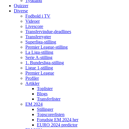
Tyskland
Quizzer
Diverse
Fodbold i TV
Videoer
Livescore
Transfervindue-deadlines
Transferrygter
Superliga-stilling
Premier League-stilling
La Liga-stilling
Serie A-stilling
1. Bundesliga-stilling
Ligue 1-stilling
Premier League
Profiler
Artikler
Toplister
Blogs
Transferlister
EM 2024
Stillinger
Topscorerlisten
Forudsig EM 2024 her
EURO 2024 predictor