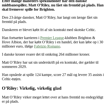
Efter mange måneders spekulationer har den danske
midtbanespiller, Matt O’Riley, nu fået sin fremtid på plads. Han
skal fremover spille for Brighton.
Den 23-årige dansker, Matt O’Riley, har langt om længe fået sin
fremtid på plads.
Danskeren er blevet købt fri af sin kontrakt med skotske Celtic.
Han fortsætter karrieren i
Premier League
-klubben Brighton &
Hove Albion, der har købt O’Riley i en handel, der kan løbe op i 30
millioner euro, ifølge
Fabrizio Romano
.
I danske kroner svarer det til omkring 264 millioner kroner.
Matt O’Riley har sat sin underskrift på en kontrakt, der gælder til
sommeren 2029.
Han opnåede at spille 124 kampe, score 27 mål og levere 35 assists i
Celtic-trøjen.
O’Riley: Virkelig, virkelig glad
Matt O’Riley virker meget lettet over at hans fremtid nu endegyldigt
er på plads.