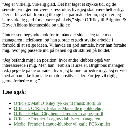
“Jeg er virkelig, virkelig glad. Det har taget et stykke tid, og de
seneste par uger har været stressfulde, hvis jeg skal være helt ærlig.
Der er blevet talt frem og tilbage i et par måneder nu, og nu er jeg
bare virkelig glad for at være på plads,” siger O’Riley til Brighton &
Hove Albions hjemmeside og tilføjer:
“Interessen begyndte nok for to måneder siden. Jeg talte med
manageren i telefonen, og han gjorde et godt stykke arbejde i
forhold til at sælge ideen. Vi havde en god samtale, hvor han fortalte
mig, hvor jeg passede ind på banen og strukturen på holdet.”
“Jeg befandt mig i en position, hvor andre klubber også var
interesserede i mig. Men han “Fabian Hürzeler, Brightons manager,
red.) pegede på de områder, hvor jeg kunne forbedre mig. Jeg er vild
med at han ikke kun talte om de positive sider. For jeg vil rigtig
gerne forbedre mig.”
Læs også:
Officielt: Matt O’Riley rykker til fransk storklub
Officielt: O’Riley forlader Marseille øjeblikkeligt
Officielt: Man. City henter Premier League-profil
Officielt: Premier League-klub fyrer manageren
Medie: Premier League-klubber vil gafle FCK-spiller