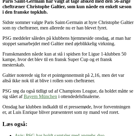
Paris Saint-Germain har valgt at tage afsked med den 56-årige
cheftræner Christophe Galtier, som kun nåede en enkelt sæson
i den franske topklub.
Sidste sommer valgte Paris Saint-Germain at hyre Christophe Galtier
som ny cheftræner, men allerede nu er han blevet fyret.
PSG meddeler således på klubbens hjemmeside onsdag, at man har
stoppet samarbejdet med Galtier med øjeblikkelig virkning.
Franskmanden nåede kun at stå i spidsen for Ligue 1-klubben 50
kampe, hvor det blev til en fransk Super Cup og et fransk
mesterskab.
Galtier noterede sig for et pointgennemsnit på 2,16, men det var
altså ikke nok til at blive i rollen som cheftræner.
PSG røg da også tidligt ud af Champions League, da holdet måtte se
sig slået af
Bayern München
i ottendedelsfinalerne.
Onsdag har klubben indkaldt til et pressemøde, hvor forventningen
er, at Luis Enrique bliver præsenteret som ny mand ved roret.
Læs også:
Avis: PSG har holdt samtaler med angrebs-duo