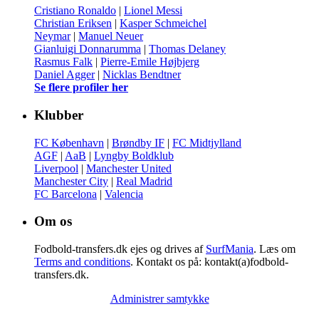
Cristiano Ronaldo
|
Lionel Messi
Christian Eriksen
|
Kasper Schmeichel
Neymar
|
Manuel Neuer
Gianluigi Donnarumma
|
Thomas Delaney
Rasmus Falk
|
Pierre-Emile Højbjerg
Daniel Agger
|
Nicklas Bendtner
Se flere profiler her
Klubber
FC København
|
Brøndby IF
|
FC Midtjylland
AGF
|
AaB
|
Lyngby Boldklub
Liverpool
|
Manchester United
Manchester City
|
Real Madrid
FC Barcelona
|
Valencia
Om os
Fodbold-transfers.dk ejes og drives af
SurfMania
. Læs om
Terms and conditions
. Kontakt os på: kontakt(a)fodbold-
transfers.dk.
Administrer samtykke