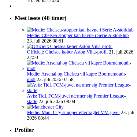
16. februar 2024
Mest læste (48 timer)
Medie: Chelsea-stopper kan havne i Serie A-storklub
23. juli 2026 08:51
Officielt: Chelsea køber Aston Villa-profil
21. juli 2026
22:50
Medie: Arsenal og Chelsea vil kapre Bournemouth-
midt
22. juli 2026 07:58
Avis: Tidl. FCM-juvel nærmer sig Premier League-
skifte
22. juli 2026 08:04
Medie: Man. City snupper eftertragtet VM-juvel
23. juli
2026 08:44
Profiler