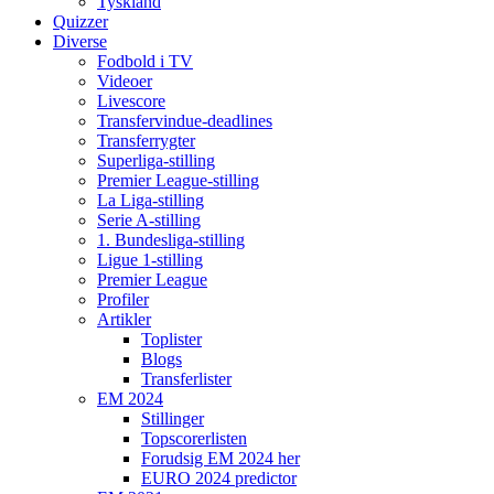
Tyskland
Quizzer
Diverse
Fodbold i TV
Videoer
Livescore
Transfervindue-deadlines
Transferrygter
Superliga-stilling
Premier League-stilling
La Liga-stilling
Serie A-stilling
1. Bundesliga-stilling
Ligue 1-stilling
Premier League
Profiler
Artikler
Toplister
Blogs
Transferlister
EM 2024
Stillinger
Topscorerlisten
Forudsig EM 2024 her
EURO 2024 predictor