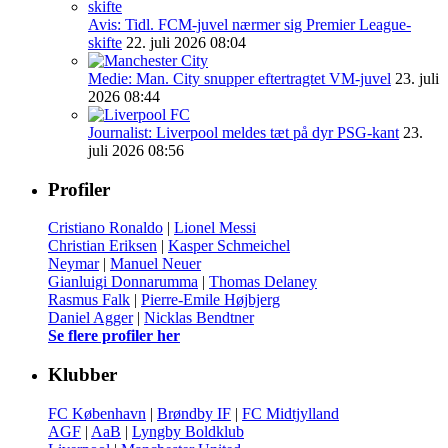
Avis: Tidl. FCM-juvel nærmer sig Premier League-
skifte
22. juli 2026 08:04
Medie: Man. City snupper eftertragtet VM-juvel
23. juli
2026 08:44
Journalist: Liverpool meldes tæt på dyr PSG-kant
23.
juli 2026 08:56
Profiler
Cristiano Ronaldo
|
Lionel Messi
Christian Eriksen
|
Kasper Schmeichel
Neymar
|
Manuel Neuer
Gianluigi Donnarumma
|
Thomas Delaney
Rasmus Falk
|
Pierre-Emile Højbjerg
Daniel Agger
|
Nicklas Bendtner
Se flere profiler her
Klubber
FC København
|
Brøndby IF
|
FC Midtjylland
AGF
|
AaB
|
Lyngby Boldklub