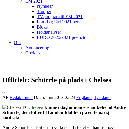
EM 2021
Nyheder
Trupper
TV-program til EM 2021
Forudsig EM 2021 her
Blogs
Holdanalyser
EURO 2020/2021 predictor
Om
Annoncering
Cookies
Officielt: Schürrle på plads i Chelsea
0
AF
Redaktionen
D.
25. juni 2013 22:23
England
,
Tyskland
Chelsea
kunne i dag annoncere indkøbet af Andre
Schürrle, der skifter til London-klubben på en femårig
kontrakt.
Andre Schürrle er fortid i Leverkusen. I stedet vil han fremover