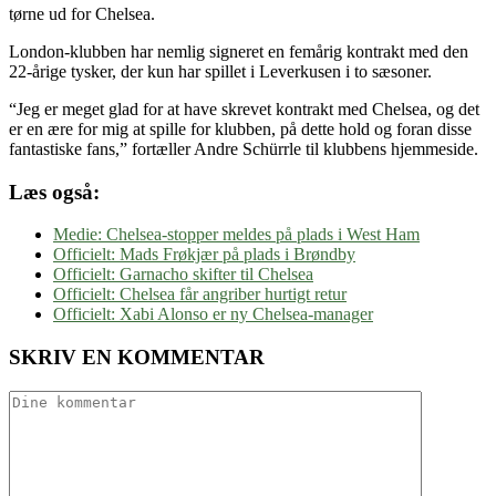
tørne ud for Chelsea.
London-klubben har nemlig signeret en femårig kontrakt med den
22-årige tysker, der kun har spillet i Leverkusen i to sæsoner.
“Jeg er meget glad for at have skrevet kontrakt med Chelsea, og det
er en ære for mig at spille for klubben, på dette hold og foran disse
fantastiske fans,” fortæller Andre Schürrle til klubbens hjemmeside.
Læs også:
Medie: Chelsea-stopper meldes på plads i West Ham
Officielt: Mads Frøkjær på plads i Brøndby
Officielt: Garnacho skifter til Chelsea
Officielt: Chelsea får angriber hurtigt retur
Officielt: Xabi Alonso er ny Chelsea-manager
SKRIV EN KOMMENTAR