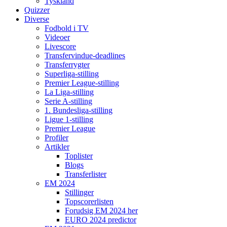
Tyskland
Quizzer
Diverse
Fodbold i TV
Videoer
Livescore
Transfervindue-deadlines
Transferrygter
Superliga-stilling
Premier League-stilling
La Liga-stilling
Serie A-stilling
1. Bundesliga-stilling
Ligue 1-stilling
Premier League
Profiler
Artikler
Toplister
Blogs
Transferlister
EM 2024
Stillinger
Topscorerlisten
Forudsig EM 2024 her
EURO 2024 predictor