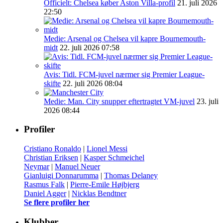
Officielt: Chelsea køber Aston Villa-profil
21. juli 2026
22:50
Medie: Arsenal og Chelsea vil kapre Bournemouth-
midt
22. juli 2026 07:58
Avis: Tidl. FCM-juvel nærmer sig Premier League-
skifte
22. juli 2026 08:04
Medie: Man. City snupper eftertragtet VM-juvel
23. juli
2026 08:44
Profiler
Cristiano Ronaldo
|
Lionel Messi
Christian Eriksen
|
Kasper Schmeichel
Neymar
|
Manuel Neuer
Gianluigi Donnarumma
|
Thomas Delaney
Rasmus Falk
|
Pierre-Emile Højbjerg
Daniel Agger
|
Nicklas Bendtner
Se flere profiler her
Klubber