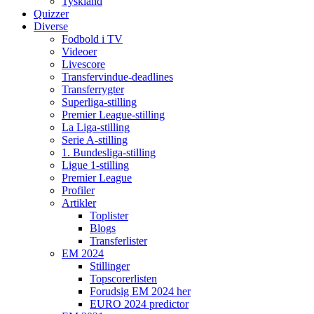
Tyskland
Quizzer
Diverse
Fodbold i TV
Videoer
Livescore
Transfervindue-deadlines
Transferrygter
Superliga-stilling
Premier League-stilling
La Liga-stilling
Serie A-stilling
1. Bundesliga-stilling
Ligue 1-stilling
Premier League
Profiler
Artikler
Toplister
Blogs
Transferlister
EM 2024
Stillinger
Topscorerlisten
Forudsig EM 2024 her
EURO 2024 predictor