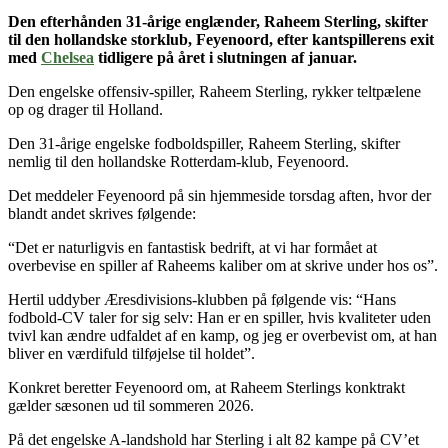
Den efterhånden 31-årige englænder, Raheem Sterling, skifter
til den hollandske storklub, Feyenoord, efter kantspillerens exit
med
Chelsea
tidligere på året i slutningen af januar.
Den engelske offensiv-spiller, Raheem Sterling, rykker teltpælene
op og drager til Holland.
Den 31-årige engelske fodboldspiller, Raheem Sterling, skifter
nemlig til den hollandske Rotterdam-klub, Feyenoord.
Det meddeler Feyenoord på sin hjemmeside torsdag aften, hvor der
blandt andet skrives følgende:
“Det er naturligvis en fantastisk bedrift, at vi har formået at
overbevise en spiller af Raheems kaliber om at skrive under hos os”.
Hertil uddyber Æresdivisions-klubben på følgende vis: “Hans
fodbold-CV taler for sig selv: Han er en spiller, hvis kvaliteter uden
tvivl kan ændre udfaldet af en kamp, og jeg er overbevist om, at han
bliver en værdifuld tilføjelse til holdet”.
Konkret beretter Feyenoord om, at Raheem Sterlings konktrakt
gælder sæsonen ud til sommeren 2026.
På det engelske A-landshold har Sterling i alt 82 kampe på CV’et