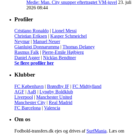
Medie: Man. City snupper eftertragtet VM-juvel
23. juli
2026 08:44
Profiler
Cristiano Ronaldo
|
Lionel Messi
Christian Eriksen
|
Kasper Schmeichel
Neymar
|
Manuel Neuer
Gianluigi Donnarumma
|
Thomas Delaney
Rasmus Falk
|
Pierre-Emile Højbjerg
Daniel Agger
|
Nicklas Bendtner
Se flere profiler her
Klubber
FC København
|
Brøndby IF
|
FC Midtjylland
AGF
|
AaB
|
Lyngby Boldklub
Liverpool
|
Manchester United
Manchester City
|
Real Madrid
FC Barcelona
|
Valencia
Om os
Fodbold-transfers.dk ejes og drives af
SurfMania
. Læs om