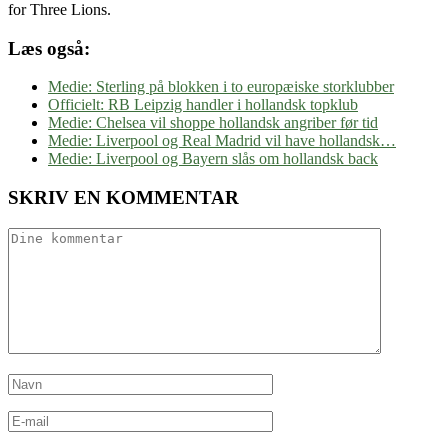
for Three Lions.
Læs også:
Medie: Sterling på blokken i to europæiske storklubber
Officielt: RB Leipzig handler i hollandsk topklub
Medie: Chelsea vil shoppe hollandsk angriber før tid
Medie: Liverpool og Real Madrid vil have hollandsk…
Medie: Liverpool og Bayern slås om hollandsk back
SKRIV EN KOMMENTAR