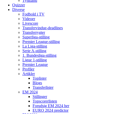
Tyskland
Quizzer
Diverse
Fodbold i TV
Videoer
Livescore
Transfervindue-deadlines
Transferrygter
Superliga-stilling
Premier League-stilling
La Liga-stilling
Serie A-stilling
1. Bundesliga-stilling
Ligue 1-stilling
Premier League
Profiler
Artikler
Toplister
Blogs
Transferlister
EM 2024
Stillinger
Topscorerlisten
Forudsig EM 2024 her
EURO 2024 predictor