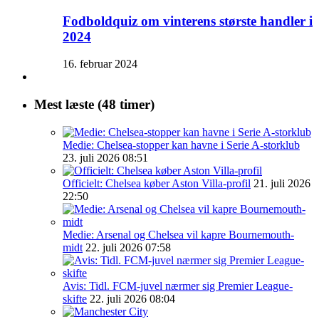
Fodboldquiz om vinterens største handler i
2024
16. februar 2024
Mest læste (48 timer)
Medie: Chelsea-stopper kan havne i Serie A-storklub
23. juli 2026 08:51
Officielt: Chelsea køber Aston Villa-profil
21. juli 2026
22:50
Medie: Arsenal og Chelsea vil kapre Bournemouth-
midt
22. juli 2026 07:58
Avis: Tidl. FCM-juvel nærmer sig Premier League-
skifte
22. juli 2026 08:04