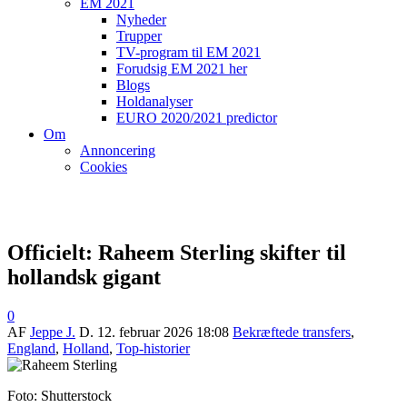
EM 2021
Nyheder
Trupper
TV-program til EM 2021
Forudsig EM 2021 her
Blogs
Holdanalyser
EURO 2020/2021 predictor
Om
Annoncering
Cookies
Officielt: Raheem Sterling skifter til
hollandsk gigant
0
AF
Jeppe J.
D.
12. februar 2026 18:08
Bekræftede transfers
,
England
,
Holland
,
Top-historier
Foto: Shutterstock