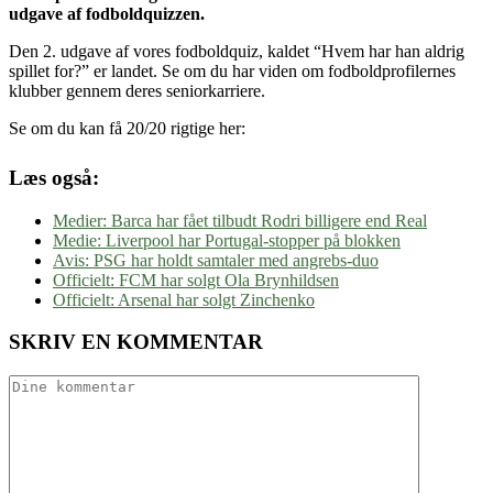
udgave af fodboldquizzen.
Den 2. udgave af vores fodboldquiz, kaldet “Hvem har han aldrig
spillet for?” er landet. Se om du har viden om fodboldprofilernes
klubber gennem deres seniorkarriere.
Se om du kan få 20/20 rigtige her:
Læs også:
Medier: Barca har fået tilbudt Rodri billigere end Real
Medie: Liverpool har Portugal-stopper på blokken
Avis: PSG har holdt samtaler med angrebs-duo
Officielt: FCM har solgt Ola Brynhildsen
Officielt: Arsenal har solgt Zinchenko
SKRIV EN KOMMENTAR