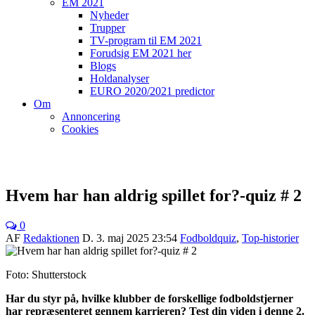
EM 2021
Nyheder
Trupper
TV-program til EM 2021
Forudsig EM 2021 her
Blogs
Holdanalyser
EURO 2020/2021 predictor
Om
Annoncering
Cookies
Hvem har han aldrig spillet for?-quiz # 2
0
AF
Redaktionen
D.
3. maj 2025 23:54
Fodboldquiz
,
Top-historier
Foto: Shutterstock
Har du styr på, hvilke klubber de forskellige fodboldstjerner
har repræsenteret gennem karrieren? Test din viden i denne 2.