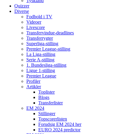
Tyskland
Quizzer
Diverse
Fodbold i TV
Videoer
Livescore
Transfervindue-deadlines
Transferrygter
Superliga-stilling
Premier League-stilling
La Liga-stilling
Serie A-stilling
1. Bundesliga-stilling
Ligue 1-stilling
Premier League
Profiler
Artikler
Toplister
Blogs
Transferlister
EM 2024
Stillinger
Topscorerlisten
Forudsig EM 2024 her
EURO 2024 predictor