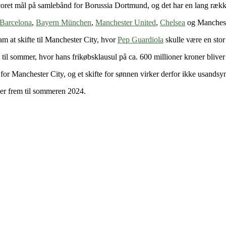
coret mål på samlebånd for Borussia Dortmund, og det har en lang ræk
Barcelona
,
Bayern München
,
Manchester United
,
Chelsea
og Manchest
m at skifte til Manchester City, hvor
Pep Guardiola
skulle være en stor
til sommer, hvor hans frikøbsklausul på ca. 600 millioner kroner bliver 
for Manchester City, og et skifte for sønnen virker derfor ikke usandsyn
er frem til sommeren 2024.