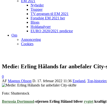
EM 2021
Nyheder
Trupper
TV-program til EM 2021
Forudsig EM 2021 her
Blogs
Holdanalyser
EURO 2020/2021 predictor
Om
Annoncering
Cookies
Medie: Erling Hålands far anbefaler City-s
0
AF
Magnus Olsson
D.
17. februar 2022 11:36
England
,
Top-historier
Foto: Shutterstock
Borussia Dortmund
-stjernen Erling Håland bliver
rygtet
kraftigt