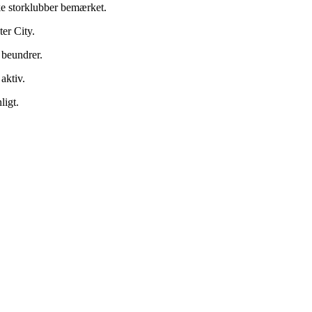
ke storklubber bemærket.
er City.
 beundrer.
aktiv.
ligt.