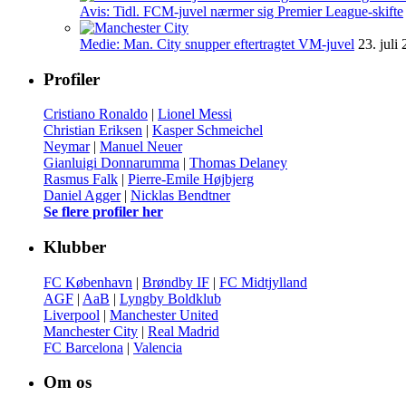
Avis: Tidl. FCM-juvel nærmer sig Premier League-skifte
Medie: Man. City snupper eftertragtet VM-juvel
23. juli
Profiler
Cristiano Ronaldo
|
Lionel Messi
Christian Eriksen
|
Kasper Schmeichel
Neymar
|
Manuel Neuer
Gianluigi Donnarumma
|
Thomas Delaney
Rasmus Falk
|
Pierre-Emile Højbjerg
Daniel Agger
|
Nicklas Bendtner
Se flere profiler her
Klubber
FC København
|
Brøndby IF
|
FC Midtjylland
AGF
|
AaB
|
Lyngby Boldklub
Liverpool
|
Manchester United
Manchester City
|
Real Madrid
FC Barcelona
|
Valencia
Om os