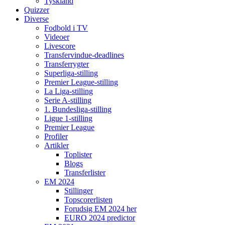
Tyskland
Quizzer
Diverse
Fodbold i TV
Videoer
Livescore
Transfervindue-deadlines
Transferrygter
Superliga-stilling
Premier League-stilling
La Liga-stilling
Serie A-stilling
1. Bundesliga-stilling
Ligue 1-stilling
Premier League
Profiler
Artikler
Toplister
Blogs
Transferlister
EM 2024
Stillinger
Topscorerlisten
Forudsig EM 2024 her
EURO 2024 predictor