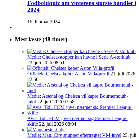
Fodboldquiz om vinterens største handler i
2024
16. februar 2024
Mest læste (48 timer)
Medie: Chelsea-stopper kan havne i Serie A-storklub
23. juli 2026 08:51
Officielt: Chelsea køber Aston Villa-profil
21. juli 2026
22:50
Medie: Arsenal og Chelsea vil kapre Bournemouth-
midt
22. juli 2026 07:58
Avis: Tidl. FCM-juvel nærmer sig Premier League-
skifte
22. juli 2026 08:04
Medie: Man. City snupper eftertragtet VM-juvel
23. juli