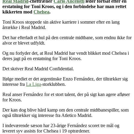
Real Madrid
-cheftræner
Carlo Ancelotti
leder fortsat efter en
erstatning for Toni Kroos, og i den forbindelse har man rettet
kikkerten mod
Chelsea
.
Toni Kroos stoppede sin aktive karriere i sommer efter en lang
årrække i Real Madrid.
Det har efterladt et hul på den centrale midtbane, som endnu ikke for
alvor er blevet udfyldt.
Og nu forlyder det, at Real Madrid har vendt blikket mod Chelsea i
deres jagt på en erstatning for Toni Kroos.
Det skriver Real Madrid Confidential.
Ifølge mediet er det argentinske Enzo Fernández, der tiltrækker sig
interesse fra
La Liga
-storklubben.
Real anser Fernández for et stort talent, der på sigt kan agere afløser
for Kroos.
Der kan dog blive hård kamp om den centrale midtbanespiller, som
også tiltrækker sig interesse fra Atletico Madrid.
I indeværende sæson har 23-årige Fernández scoret tre mål og
leveret syv assists for Chelsea i 19 optrædener.