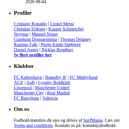
2026 08:44
Profiler
Cristiano Ronaldo
|
Lionel Messi
Christian Eriksen
|
Kasper Schmeichel
Neymar
|
Manuel Neuer
Gianluigi Donnarumma
|
Thomas Delaney
Rasmus Falk
|
Pierre-Emile Højbjerg
Daniel Agger
|
Nicklas Bendtner
Se flere profiler her
Klubber
FC København
|
Brøndby IF
|
FC Midtjylland
AGF
|
AaB
|
Lyngby Boldklub
Liverpool
|
Manchester United
Manchester City
|
Real Madrid
FC Barcelona
|
Valencia
Om os
Fodbold-transfers.dk ejes og drives af
SurfMania
. Læs om
Terms and conditions
. Kontakt os på: kontakt(a)fodbold-