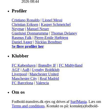
2026 08:44
Profiler
Cristiano Ronaldo
|
Lionel Messi
Christian Eriksen
|
Kasper Schmeichel
Neymar
|
Manuel Neuer
Gianluigi Donnarumma
|
Thomas Delaney
Rasmus Falk
|
Pierre-Emile Højbjerg
Daniel Agger
|
Nicklas Bendtner
Se flere profiler her
Klubber
FC København
|
Brøndby IF
|
FC Midtjylland
AGF
|
AaB
|
Lyngby Boldklub
Liverpool
|
Manchester United
Manchester City
|
Real Madrid
FC Barcelona
|
Valencia
Om os
Fodbold-transfers.dk ejes og drives af
SurfMania
. Læs om
Terms and conditions
. Kontakt os på: kontakt(a)fodbold-