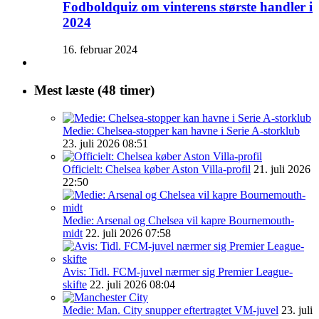
Fodboldquiz om vinterens største handler i
2024
16. februar 2024
Mest læste (48 timer)
Medie: Chelsea-stopper kan havne i Serie A-storklub
23. juli 2026 08:51
Officielt: Chelsea køber Aston Villa-profil
21. juli 2026
22:50
Medie: Arsenal og Chelsea vil kapre Bournemouth-
midt
22. juli 2026 07:58
Avis: Tidl. FCM-juvel nærmer sig Premier League-
skifte
22. juli 2026 08:04
Medie: Man. City snupper eftertragtet VM-juvel
23. juli