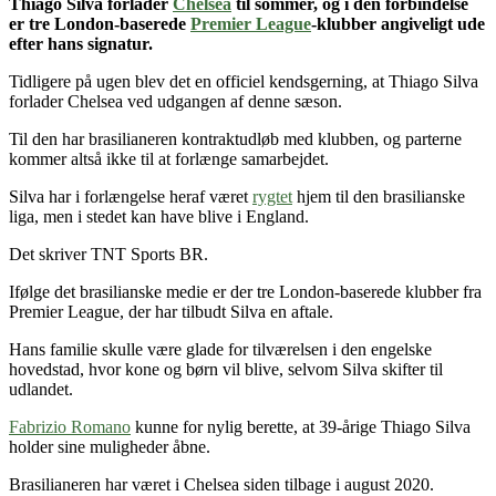
Thiago Silva forlader
Chelsea
til sommer, og i den forbindelse
er tre London-baserede
Premier League
-klubber angiveligt ude
efter hans signatur.
Tidligere på ugen blev det en officiel kendsgerning, at Thiago Silva
forlader Chelsea ved udgangen af denne sæson.
Til den har brasilianeren kontraktudløb med klubben, og parterne
kommer altså ikke til at forlænge samarbejdet.
Silva har i forlængelse heraf været
rygtet
hjem til den brasilianske
liga, men i stedet kan have blive i England.
Det skriver TNT Sports BR.
Ifølge det brasilianske medie er der tre London-baserede klubber fra
Premier League, der har tilbudt Silva en aftale.
Hans familie skulle være glade for tilværelsen i den engelske
hovedstad, hvor kone og børn vil blive, selvom Silva skifter til
udlandet.
Fabrizio Romano
kunne for nylig berette, at 39-årige Thiago Silva
holder sine muligheder åbne.
Brasilianeren har været i Chelsea siden tilbage i august 2020.