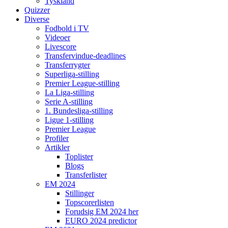
Tyskland
Quizzer
Diverse
Fodbold i TV
Videoer
Livescore
Transfervindue-deadlines
Transferrygter
Superliga-stilling
Premier League-stilling
La Liga-stilling
Serie A-stilling
1. Bundesliga-stilling
Ligue 1-stilling
Premier League
Profiler
Artikler
Toplister
Blogs
Transferlister
EM 2024
Stillinger
Topscorerlisten
Forudsig EM 2024 her
EURO 2024 predictor