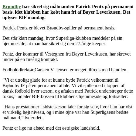
Brøndby
har sikret sig målmanden Patrick Pentz på permanent
basis, idet klubben har købt ham fri af Bayer Leverkusen. Det
oplyser BIF mandag.
Patrick Pentz er blevet Brøndby-spiller på permanent basis.
Det står klart mandag, hvor Superliga-klubben meddeler på sin
hjemmeside, at man har sikret sig den 27-årige keeper.
Pentz, der kommer til Vestegnen fra Bayer Leverkusen, har skrevet
under på en fireårig kontrakt.
Fodbolddirektør Carsten V. Jensen er meget tilfreds med handlen.
“Vi er utroligt glade for at kunne byde Patrick velkommen til
Brøndby IF på en permanent aftale. Vi vil spille med i toppen af
dansk fodbold hver sæson, og aftalen med Patrick understreger dette
fokus,” udtaler BIF-bossen til klubbens hjemmeside og fortsætter:
“Hans præstationer i sidste sæson taler for sig selv, hvor han har vist
et virkelig højt niveau, og i mine øjne var han Superligaens bedste
målmand,” lyder det.
Pentz er lige nu afsted med det østrigske landshold.