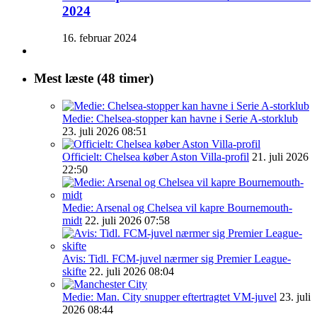
2024
16. februar 2024
Mest læste (48 timer)
Medie: Chelsea-stopper kan havne i Serie A-storklub
23. juli 2026 08:51
Officielt: Chelsea køber Aston Villa-profil
21. juli 2026
22:50
Medie: Arsenal og Chelsea vil kapre Bournemouth-
midt
22. juli 2026 07:58
Avis: Tidl. FCM-juvel nærmer sig Premier League-
skifte
22. juli 2026 08:04
Medie: Man. City snupper eftertragtet VM-juvel
23. juli
2026 08:44