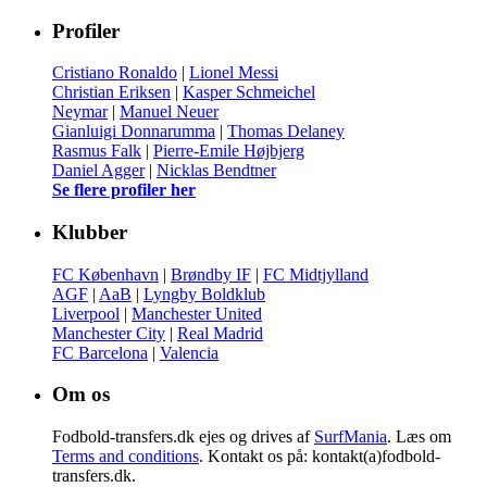
Profiler
Cristiano Ronaldo
|
Lionel Messi
Christian Eriksen
|
Kasper Schmeichel
Neymar
|
Manuel Neuer
Gianluigi Donnarumma
|
Thomas Delaney
Rasmus Falk
|
Pierre-Emile Højbjerg
Daniel Agger
|
Nicklas Bendtner
Se flere profiler her
Klubber
FC København
|
Brøndby IF
|
FC Midtjylland
AGF
|
AaB
|
Lyngby Boldklub
Liverpool
|
Manchester United
Manchester City
|
Real Madrid
FC Barcelona
|
Valencia
Om os
Fodbold-transfers.dk ejes og drives af
SurfMania
. Læs om
Terms and conditions
. Kontakt os på: kontakt(a)fodbold-
transfers.dk.