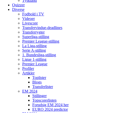
Tyskland
Quizzer
Diverse
Fodbold i TV
Videoer
Livescore
Transfervindue-deadlines
Transferrygter
Superliga-stilling
Premier League-stilling
La Liga-stilling
Serie A-stilling
1. Bundesliga-stilling
Ligue 1-stilling
Premier League
Profiler
Artikler
Toplister
Blogs
Transferlister
EM 2024
Stillinger
Topscorerlisten
Forudsig EM 2024 her
EURO 2024 predictor