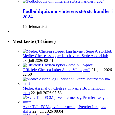
Fodboldquiz om vinterens største handler i
2024
16. februar 2024
Mest læste (48 timer)
Medie: Chelsea-stopper kan havne i Serie A-storklub
23. juli 2026 08:51
Officielt: Chelsea køber Aston Villa-profil
21. juli 2026
22:50
Medie: Arsenal og Chelsea vil kapre Bournemouth-
midt
22. juli 2026 07:58
Avis: Tidl. FCM-juvel nærmer sig Premier League-
skifte
22. juli 2026 08:04