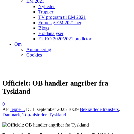
EM 2021
Nyheder
Trupper
TV-program til EM 2021
Forudsig EM 2021 her
Blogs
Holdanalyser
EURO 2020/2021 predictor
Om
Annoncering
Cookies
Officielt: OB handler angriber fra
Tyskland
0
AF
Jeppe J.
D.
1. september 2025 10:39
Bekræftede transfers
,
Danmark
,
Top-historier
,
Tyskland