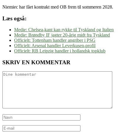
Niemiec har fået kontrakt med OB frem til sommeren 2028.
Læs også:
Medie: Chelsea-kant kan rykke til Tyskland og Italien
Medie: Brøndby IF jagter 20-årig midt fra Tyskland
Officielt: Tottenham handler angriber i PSG
Officielt: Arsenal handler Leverkusen-profil
Officielt: RB Leipzig handler i hollandsk topklub
SKRIV EN KOMMENTAR