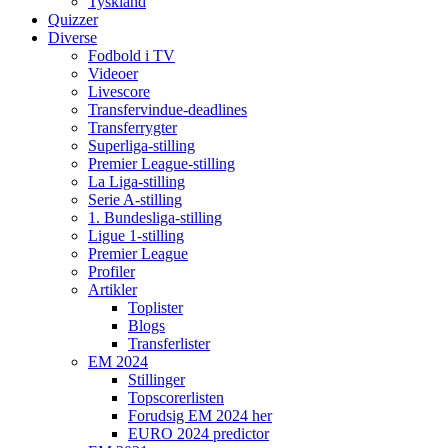
Tyskland
Quizzer
Diverse
Fodbold i TV
Videoer
Livescore
Transfervindue-deadlines
Transferrygter
Superliga-stilling
Premier League-stilling
La Liga-stilling
Serie A-stilling
1. Bundesliga-stilling
Ligue 1-stilling
Premier League
Profiler
Artikler
Toplister
Blogs
Transferlister
EM 2024
Stillinger
Topscorerlisten
Forudsig EM 2024 her
EURO 2024 predictor