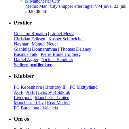
Medie: Man. City snupper eftertragtet VM-juvel
23. juli
2026 08:44
Profiler
Cristiano Ronaldo
|
Lionel Messi
Christian Eriksen
|
Kasper Schmeichel
Neymar
|
Manuel Neuer
Gianluigi Donnarumma
|
Thomas Delaney
Rasmus Falk
|
Pierre-Emile Højbjerg
Daniel Agger
|
Nicklas Bendtner
Se flere profiler her
Klubber
FC København
|
Brøndby IF
|
FC Midtjylland
AGF
|
AaB
|
Lyngby Boldklub
Liverpool
|
Manchester United
Manchester City
|
Real Madrid
FC Barcelona
|
Valencia
Om os