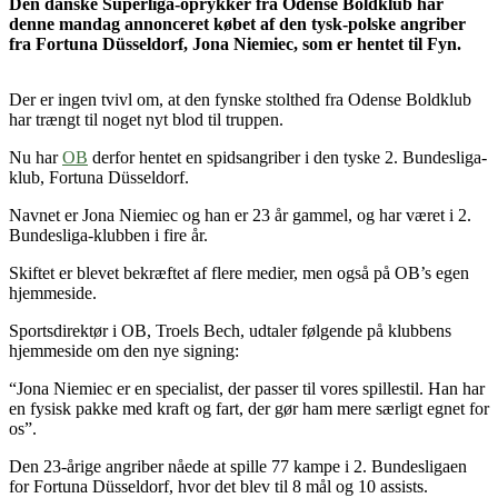
Den danske Superliga-oprykker fra Odense Boldklub har
denne mandag annonceret købet af den tysk-polske angriber
fra Fortuna Düsseldorf, Jona Niemiec, som er hentet til Fyn.
Der er ingen tvivl om, at den fynske stolthed fra Odense Boldklub
har trængt til noget nyt blod til truppen.
Nu har
OB
derfor hentet en spidsangriber i den tyske 2. Bundesliga-
klub, Fortuna Düsseldorf.
Navnet er Jona Niemiec og han er 23 år gammel, og har været i 2.
Bundesliga-klubben i fire år.
Skiftet er blevet bekræftet af flere medier, men også på OB’s egen
hjemmeside.
Sportsdirektør i OB, Troels Bech, udtaler følgende på klubbens
hjemmeside om den nye signing:
“Jona Niemiec er en specialist, der passer til vores spillestil. Han har
en fysisk pakke med kraft og fart, der gør ham mere særligt egnet for
os”.
Den 23-årige angriber nåede at spille 77 kampe i 2. Bundesligaen
for Fortuna Düsseldorf, hvor det blev til 8 mål og 10 assists.