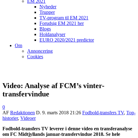
EM 2021
Nyheder
Trupper
TV-program til EM 2021
Forudsig EM 2021 her
Blogs
Holdanalyser
EURO 2020/2021 predictor
Om
Annoncering
Cookies
Video: Analyse af FCM’s vinter-
transfervindue
0
AF
Redaktionen
D.
9. marts 2018 21:26
Fodbold-transfers TV
,
Top-
historier
,
Videoer
Fodbold-transfers TV leverer i denne video en transferanalyse
om FC Midtjyllands januar-transfervindue 2018. Se hele