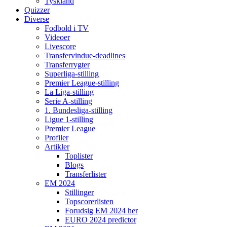
Tyskland
Quizzer
Diverse
Fodbold i TV
Videoer
Livescore
Transfervindue-deadlines
Transferrygter
Superliga-stilling
Premier League-stilling
La Liga-stilling
Serie A-stilling
1. Bundesliga-stilling
Ligue 1-stilling
Premier League
Profiler
Artikler
Toplister
Blogs
Transferlister
EM 2024
Stillinger
Topscorerlisten
Forudsig EM 2024 her
EURO 2024 predictor