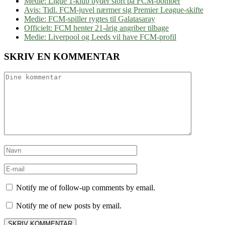
Medie: Ligue 1-klub byder stort på FCM-bomber
Avis: Tidl. FCM-juvel nærmer sig Premier League-skifte
Medie: FCM-spiller rygtes til Galatasaray
Officielt: FCM henter 21-årig angriber tilbage
Medie: Liverpool og Leeds vil have FCM-profil
SKRIV EN KOMMENTAR
Notify me of follow-up comments by email.
Notify me of new posts by email.