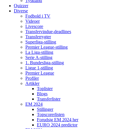
Tyskland
Quizzer
Diverse
Fodbold i TV
Videoer
Livescore
Transfervindue-deadlines
Transferrygter
Superliga-stilling
Premier League-stilling
La Liga-stilling
Serie A-stilling
1. Bundesliga-stilling
Ligue 1-stilling
Premier League
Profiler
Artikler
Toplister
Blogs
Transferlister
EM 2024
Stillinger
Topscorerlisten
Forudsig EM 2024 her
EURO 2024 predictor