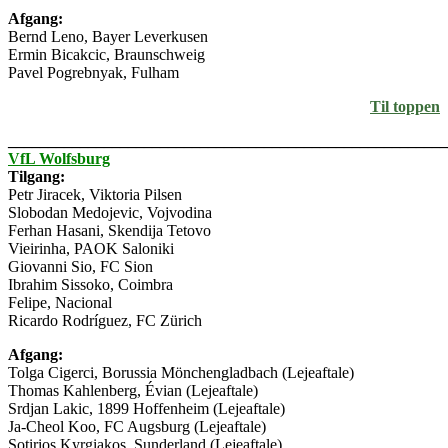
Afgang:
Bernd Leno, Bayer Leverkusen
Ermin Bicakcic, Braunschweig
Pavel Pogrebnyak, Fulham
Til toppen
_______________________________________________________
VfL Wolfsburg
Tilgang:
Petr Jiracek, Viktoria Pilsen
Slobodan Medojevic, Vojvodina
Ferhan Hasani, Skendija Tetovo
Vieirinha, PAOK Saloniki
Giovanni Sio, FC Sion
Ibrahim Sissoko, Coimbra
Felipe, Nacional
Ricardo Rodríguez, FC Zürich
Afgang:
Tolga Cigerci, Borussia Mönchengladbach (Lejeaftale)
Thomas Kahlenberg, Évian (Lejeaftale)
Srdjan Lakic, 1899 Hoffenheim (Lejeaftale)
Ja-Cheol Koo, FC Augsburg (Lejeaftale)
Sotirios Kyrgiakos, Sunderland (Lejeaftale)