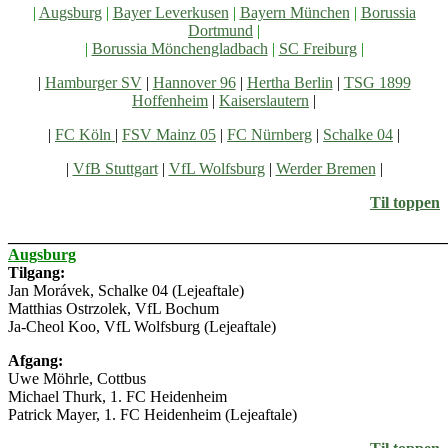
|
Augsburg
|
Bayer Leverkusen
|
Bayern München
|
Borussia
Dortmund
|
|
Borussia Mönchengladbach
|
SC Freiburg
|
|
Hamburger SV
|
Hannover 96
|
Hertha Berlin
|
TSG 1899
Hoffenheim
|
Kaiserslautern
|
|
FC Köln
|
FSV Mainz 05
|
FC Nürnberg
|
Schalke 04
|
|
VfB Stuttgart
|
VfL Wolfsburg
|
Werder Bremen
|
Til toppen
_______________________________________________________
Augsburg
Tilgang:
Jan Morávek, Schalke 04 (Lejeaftale)
Matthias Ostrzolek, VfL Bochum
Ja-Cheol Koo, VfL Wolfsburg (Lejeaftale)
Afgang:
Uwe Möhrle, Cottbus
Michael Thurk, 1. FC Heidenheim
Patrick Mayer, 1. FC Heidenheim (Lejeaftale)