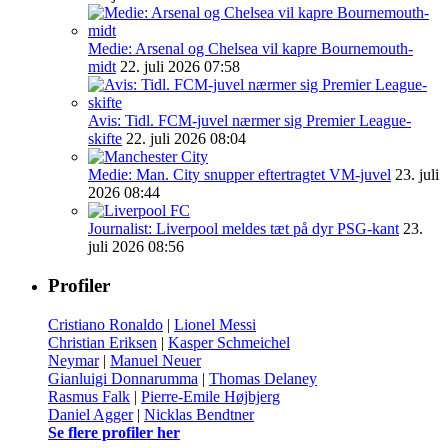
Medie: Arsenal og Chelsea vil kapre Bournemouth-
midt
22. juli 2026 07:58
Avis: Tidl. FCM-juvel nærmer sig Premier League-
skifte
22. juli 2026 08:04
Medie: Man. City snupper eftertragtet VM-juvel
23. juli
2026 08:44
Journalist: Liverpool meldes tæt på dyr PSG-kant
23.
juli 2026 08:56
Profiler
Cristiano Ronaldo
|
Lionel Messi
Christian Eriksen
|
Kasper Schmeichel
Neymar
|
Manuel Neuer
Gianluigi Donnarumma
|
Thomas Delaney
Rasmus Falk
|
Pierre-Emile Højbjerg
Daniel Agger
|
Nicklas Bendtner
Se flere profiler her