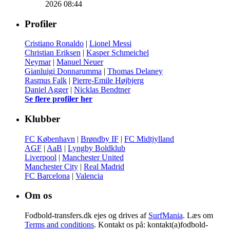
2026 08:44
Profiler
Cristiano Ronaldo
|
Lionel Messi
Christian Eriksen
|
Kasper Schmeichel
Neymar
|
Manuel Neuer
Gianluigi Donnarumma
|
Thomas Delaney
Rasmus Falk
|
Pierre-Emile Højbjerg
Daniel Agger
|
Nicklas Bendtner
Se flere profiler her
Klubber
FC København
|
Brøndby IF
|
FC Midtjylland
AGF
|
AaB
|
Lyngby Boldklub
Liverpool
|
Manchester United
Manchester City
|
Real Madrid
FC Barcelona
|
Valencia
Om os
Fodbold-transfers.dk ejes og drives af
SurfMania
. Læs om
Terms and conditions
. Kontakt os på: kontakt(a)fodbold-