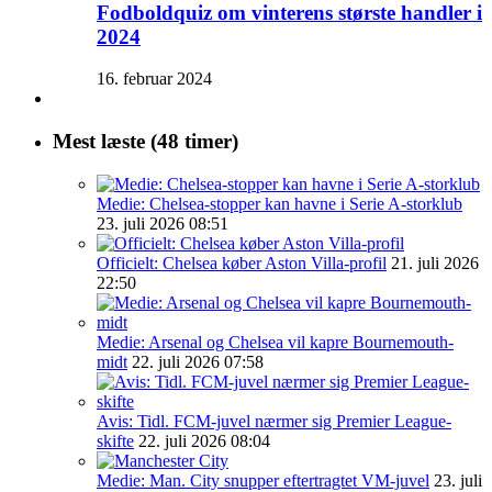
Fodboldquiz om vinterens største handler i
2024
16. februar 2024
Mest læste (48 timer)
Medie: Chelsea-stopper kan havne i Serie A-storklub
23. juli 2026 08:51
Officielt: Chelsea køber Aston Villa-profil
21. juli 2026
22:50
Medie: Arsenal og Chelsea vil kapre Bournemouth-
midt
22. juli 2026 07:58
Avis: Tidl. FCM-juvel nærmer sig Premier League-
skifte
22. juli 2026 08:04
Medie: Man. City snupper eftertragtet VM-juvel
23. juli