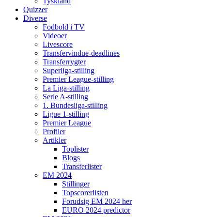
Tyskland
Quizzer
Diverse
Fodbold i TV
Videoer
Livescore
Transfervindue-deadlines
Transferrygter
Superliga-stilling
Premier League-stilling
La Liga-stilling
Serie A-stilling
1. Bundesliga-stilling
Ligue 1-stilling
Premier League
Profiler
Artikler
Toplister
Blogs
Transferlister
EM 2024
Stillinger
Topscorerlisten
Forudsig EM 2024 her
EURO 2024 predictor