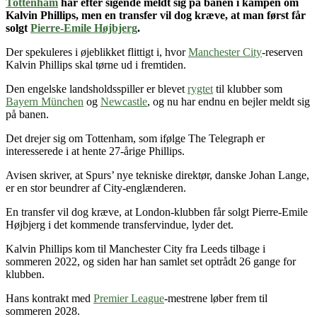
Tottenham
har efter sigende meldt sig på banen i kampen om
Kalvin Phillips, men en transfer vil dog kræve, at man først får
solgt
Pierre-Emile Højbjerg
.
Der spekuleres i øjeblikket flittigt i, hvor
Manchester City
-reserven
Kalvin Phillips skal tørne ud i fremtiden.
Den engelske landsholdsspiller er blevet
rygtet
til klubber som
Bayern München
og
Newcastle
, og nu har endnu en bejler meldt sig
på banen.
Det drejer sig om Tottenham, som ifølge The Telegraph er
interesserede i at hente 27-årige Phillips.
Avisen skriver, at Spurs’ nye tekniske direktør, danske Johan Lange,
er en stor beundrer af City-englænderen.
En transfer vil dog kræve, at London-klubben får solgt Pierre-Emile
Højbjerg i det kommende transfervindue, lyder det.
Kalvin Phillips kom til Manchester City fra Leeds tilbage i
sommeren 2022, og siden har han samlet set optrådt 26 gange for
klubben.
Hans kontrakt med
Premier League
-mestrene løber frem til
sommeren 2028.