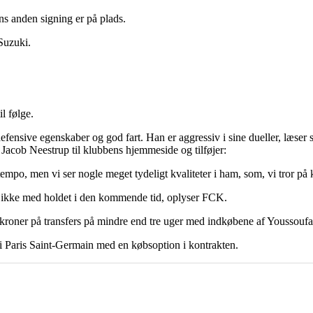
s anden signing er på plads.
Suzuki.
l følge.
 defensive egenskaber og god fart. Han er aggressiv i sine dueller, læse
 Jacob Neestrup til klubbens hjemmeside og tilføjer:
et tempo, men vi ser nogle meget tydeligt kvaliteter i ham, som, vi tror på
n ikke med holdet i den kommende tid, oplyser FCK.
kroner på transfers på mindre end tre uger med indkøbene af Yousso
 i Paris Saint-Germain med en købsoption i kontrakten.