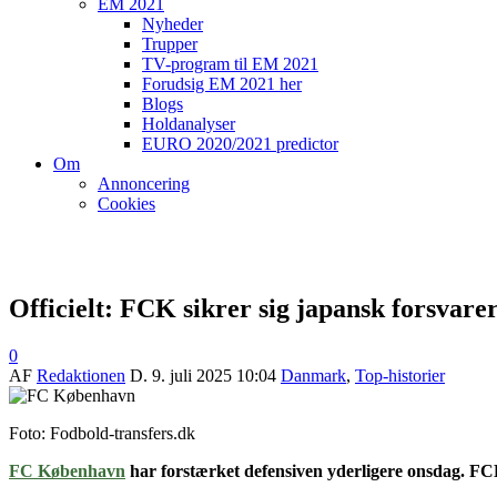
EM 2021
Nyheder
Trupper
TV-program til EM 2021
Forudsig EM 2021 her
Blogs
Holdanalyser
EURO 2020/2021 predictor
Om
Annoncering
Cookies
Officielt: FCK sikrer sig japansk forsvare
0
AF
Redaktionen
D.
9. juli 2025 10:04
Danmark
,
Top-historier
Foto: Fodbold-transfers.dk
FC København
har forstærket defensiven yderligere onsdag. F