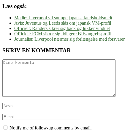
Læs også:
Medie: Liverpool vil snuppe japansk landsholdsmidt
Avis: Juventus og Leeds slås om japansk VM-profil
Officielt: Randers sikrer sig back og lukker vinduet
Officielt: FCM sikrer sig tidligere BIF-angrebsprofil
Journalist: Liverpool nærmer sig forlængelse med forsvarer
SKRIV EN KOMMENTAR
Notify me of follow-up comments by email.