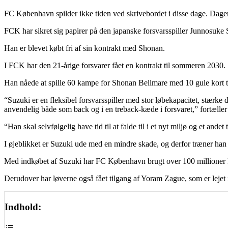
FC København spilder ikke tiden ved skrivebordet i disse dage. Dagen
FCK har sikret sig papirer på den japanske forsvarsspiller Junnosuke 
Han er blevet købt fri af sin kontrakt med Shonan.
I FCK har den 21-årige forsvarer fået en kontrakt til sommeren 2030.
Han nåede at spille 60 kampe for Shonan Bellmare med 10 gule kort ti
“Suzuki er en fleksibel forsvarsspiller med stor løbekapacitet, stærke
anvendelig både som back og i en treback-kæde i forsvaret,” fortæller
“Han skal selvfølgelig have tid til at falde til i et nyt miljø og et and
I øjeblikket er Suzuki ude med en mindre skade, og derfor træner ha
Med indkøbet af Suzuki har FC København brugt over 100 millioner 
Derudover har løverne også fået tilgang af Yoram Zague, som er lejet
Indhold: