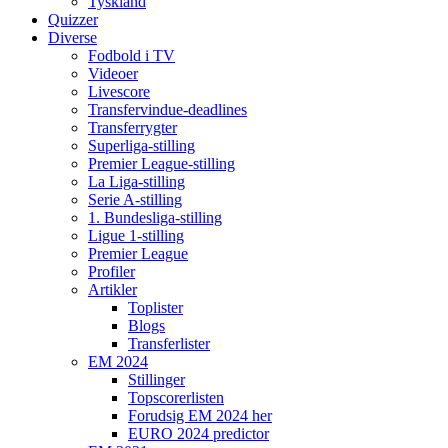
Tyskland
Quizzer
Diverse
Fodbold i TV
Videoer
Livescore
Transfervindue-deadlines
Transferrygter
Superliga-stilling
Premier League-stilling
La Liga-stilling
Serie A-stilling
1. Bundesliga-stilling
Ligue 1-stilling
Premier League
Profiler
Artikler
Toplister
Blogs
Transferlister
EM 2024
Stillinger
Topscorerlisten
Forudsig EM 2024 her
EURO 2024 predictor