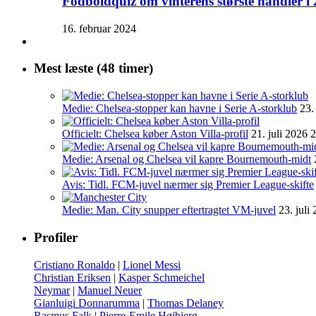
Fodboldquiz om vinterens største handler i
16. februar 2024
Mest læste (48 timer)
Medie: Chelsea-stopper kan havne i Serie A-storklub
23.
Officielt: Chelsea køber Aston Villa-profil
21. juli 2026 
Medie: Arsenal og Chelsea vil kapre Bournemouth-midt
Avis: Tidl. FCM-juvel nærmer sig Premier League-skifte
Medie: Man. City snupper eftertragtet VM-juvel
23. juli
Profiler
Cristiano Ronaldo
|
Lionel Messi
Christian Eriksen
|
Kasper Schmeichel
Neymar
|
Manuel Neuer
Gianluigi Donnarumma
|
Thomas Delaney
Rasmus Falk
|
Pierre-Emile Højbjerg