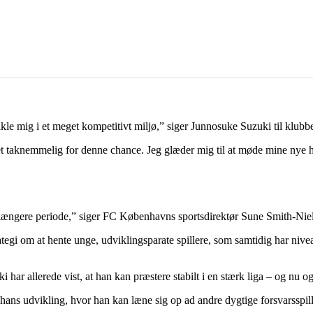
e mig i et meget kompetitivt miljø,” siger Junnosuke Suzuki til klubbe
get taknemmelig for denne chance. Jeg glæder mig til at møde mine nye 
 længere periode,” siger FC Københavns sportsdirektør Sune Smith-Nie
rategi om at hente unge, udviklingsparate spillere, som samtidig har nive
 har allerede vist, at han kan præstere stabilt i en stærk liga – og nu 
 hans udvikling, hvor han kan læne sig op ad andre dygtige forsvarsspill